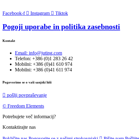
Facebook-f
Instagram
Tiktok
Pogoji uporabe in politika zasebnosti
Kontakt
Email: info@juting.com
Telefon: +386 (0)1 283 26 42
Mobilni: +386 (0)41 610 974
Mobilni: +386 (0)41 611 974
Pogovorimo se o vaši sanjski hiši
pošlji povpraševanje
© Freedom Elements
Potrebujete več informacij?
Kontaktirajte nas
Pokličite nas
Pogovorite se z našimi strokovnjaki
Pišite nam
Pošljit