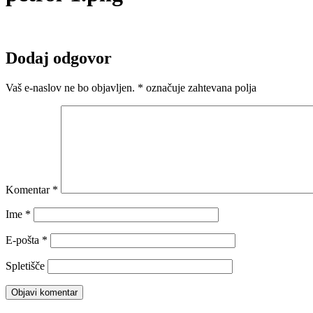
Dodaj odgovor
Vaš e-naslov ne bo objavljen.
*
označuje zahtevana polja
Komentar
*
Ime
*
E-pošta
*
Spletišče