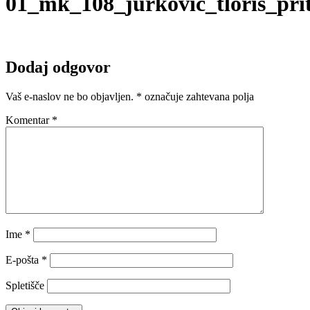
01_mk_108_jurkovic_tloris_prit
Dodaj odgovor
Vaš e-naslov ne bo objavljen.
*
označuje zahtevana polja
Komentar
*
Ime
*
E-pošta
*
Spletišče