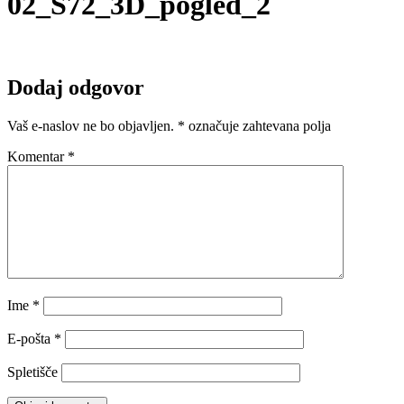
02_S72_3D_pogled_2
Dodaj odgovor
Vaš e-naslov ne bo objavljen.
*
označuje zahtevana polja
Komentar
*
Ime
*
E-pošta
*
Spletišče