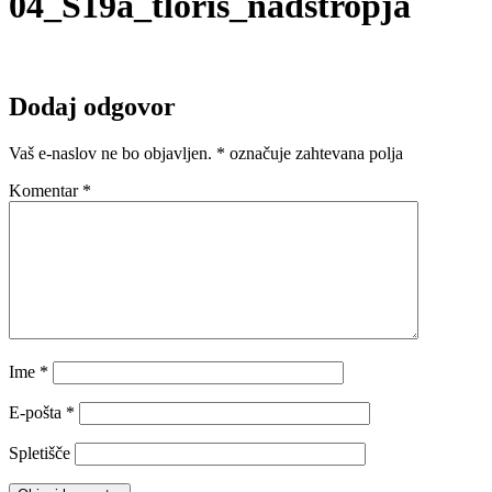
04_S19a_tloris_nadstropja
Dodaj odgovor
Vaš e-naslov ne bo objavljen.
*
označuje zahtevana polja
Komentar
*
Ime
*
E-pošta
*
Spletišče