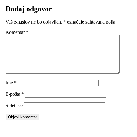
Dodaj odgovor
Vaš e-naslov ne bo objavljen.
*
označuje zahtevana polja
Komentar
*
Ime
*
E-pošta
*
Spletišče