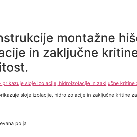
strukcije montažne hiše
olacije in zaključne krit
itost.
ikazuje sloje izolacije, hidroizolacije in zaključne kritine 
evana polja