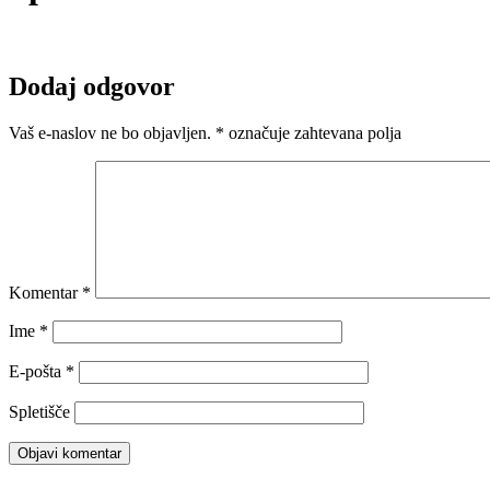
Dodaj odgovor
Vaš e-naslov ne bo objavljen.
*
označuje zahtevana polja
Komentar
*
Ime
*
E-pošta
*
Spletišče