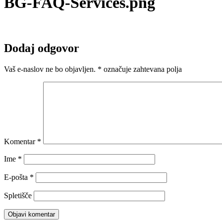
BG-FAQ-Services.png
Dodaj odgovor
Vaš e-naslov ne bo objavljen.
*
označuje zahtevana polja
Komentar
*
Ime
*
E-pošta
*
Spletišče