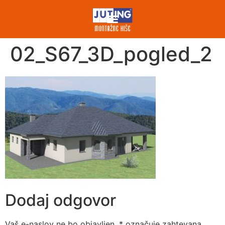
02_S67_3D_pogled_2
Dodaj odgovor
Vaš e-naslov ne bo objavljen.
*
označuje zahtevana