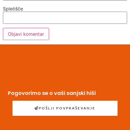
Spletišče
Pogovorimo se o vaši sanjski hiši
POŠLJI POVPRAŠEVANJE