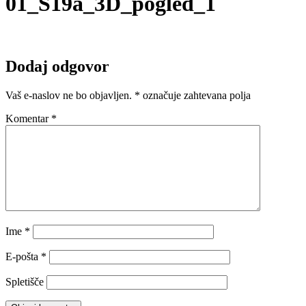
01_S19a_3D_pogled_1
Dodaj odgovor
Vaš e-naslov ne bo objavljen.
*
označuje zahtevana polja
Komentar
*
Ime
*
E-pošta
*
Spletišče