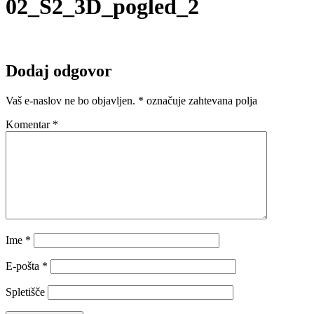
02_S2_3D_pogled_2
Dodaj odgovor
Vaš e-naslov ne bo objavljen.
*
označuje zahtevana polja
Komentar
*
Ime
*
E-pošta
*
Spletišče