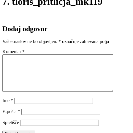
7. tloris_pritlicja_mk119
Dodaj odgovor
Vaš e-naslov ne bo objavljen.
*
označuje zahtevana polja
Komentar
*
Ime
*
E-pošta
*
Spletišče